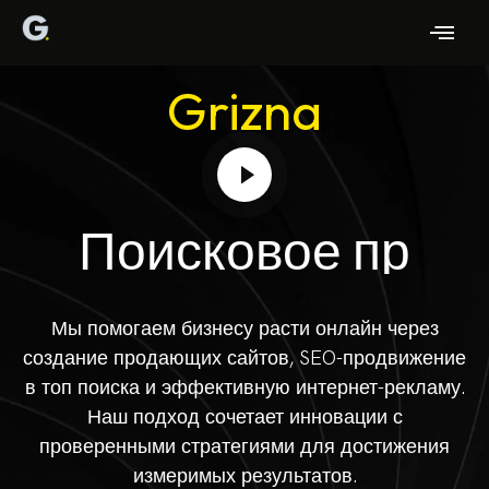
Grizna
П
о
и
с
к
о
в
о
е
п
р
о
д
в
и
Мы помогаем бизнесу расти онлайн через
создание продающих сайтов, SEO-продвижение
в топ поиска и эффективную интернет-рекламу.
Наш подход сочетает инновации с
проверенными стратегиями для достижения
измеримых результатов.