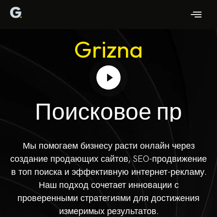
Grizna
П
о
и
с
к
о
в
о
е
п
р
о
д
в
и
Мы помогаем бизнесу расти онлайн через
создание продающих сайтов, SEO-продвижение
в топ поиска и эффективную интернет-рекламу.
Наш подход сочетает инновации с
проверенными стратегиями для достижения
измеримых результатов.