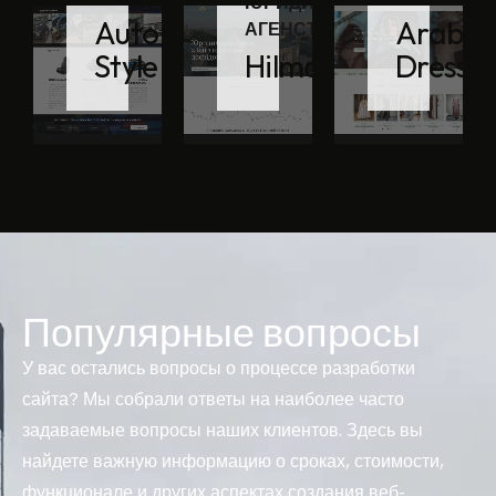
ЮРИДИЧЕСКОГО
Auto
Arabia
АГЕНСТВА
Style
Hilmak
Dresse
Популярные вопросы
У вас остались вопросы о процессе разработки
сайта? Мы собрали ответы на наиболее часто
задаваемые вопросы наших клиентов. Здесь вы
найдете важную информацию о сроках, стоимости,
функционале и других аспектах создания веб-